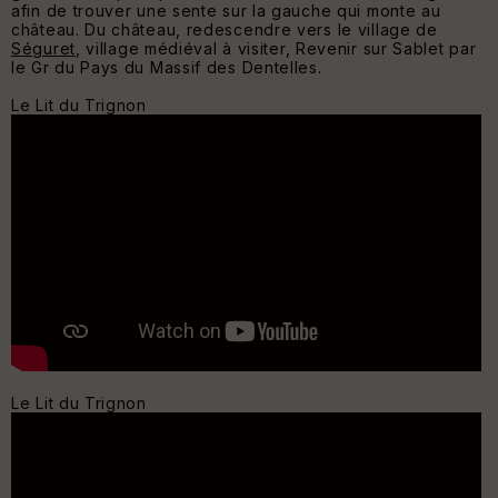
afin de trouver une sente sur la gauche qui monte au
château. Du château, redescendre vers le village de
Séguret
, village médiéval à visiter, Revenir sur Sablet par
le Gr du Pays du Massif des Dentelles.
Le Lit du Trignon
Le Lit du Trignon