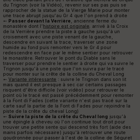
du Trignon (voir la Vidéo), revenir sur ses pas puis se
rapprocher de la statue de la Vierge Marie pour monter
une trace abrupt jusqu'au Gr 4 que l'on prend à droite
➵
Passer devant la Verrière
, ancienne ferme du
monastère dont l'
histoire est originale
. arrivé à la Croix
de la Verrière prendre la piste à gauche jusqu'à un
croisement avec une piste venant de la gauche,
descendre en suivant la trace, traverser une zone
humide au fond puis remonter vers le Gr 4 pour
redescendre en face par le même sentier pour retrouver
le monastère. Retrouver le pont du Diable sans le
traverser pour prendre le sentier à droite qui va suivre le
Trignon jusqu'à une piste que l'on suivra par le tracé
pour monter sur la crête de la colline du Cheval Long
➵
Variante intéressante
: suivre le Trignon dans son lit
mais quand il est presque à sec car certains passages
risquent d'être difficile (voir vidéo) pour retrouver le
point où le tracé est passé précédemment pour remonter
à la Font di Fades (cette variante n'est pas tracé sur la
carte sauf la partie de la Font di Fades pour rejoindre la
piste de la crête du cheval Long)
➵
Suivre la piste de la crête du Cheval long
jusqu'à
une épingle à cheveu où l'on continue tout droit pour
trouver une petite sente qui descend très fort (aide des
mains parfois nécessaire) jusqu'à retrouver une route
goudronnée pour passer à l'est de la colline de Séguret