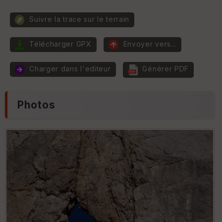
ur
Suivre la trace sur le terrain
P
e
n
Télécharger GPX
Envoyer vers...
t
E
e
p
Charger dans l'editeur
Générer PDF
ai
ss
e
ur
Photos
Tr
an
s
p
ar
e
nc
e
T
y