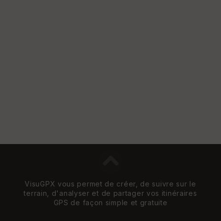
VisuGPX vous permet de créer, de suivre sur le
terrain, d'analyser et de partager vos itinéraires
GPS de façon simple et gratuite