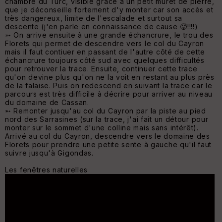
chambre du Turc, visible grâce à un petit muret de pierre,
que je déconseille fortement d'y monter car son accès et
très dangereux, limite de l'escalade et surtout sa
descente (j'en parle en connaissance de cause 🥵!!!!)
➵ On arrive ensuite à une grande échancrure, le trou des
Florets qui permet de descendre vers le col du Cayron
mais il faut contiuer en passant de l'autre côté de cette
échancrure toujours côté sud avec quelques difficultés
pour retrouver la trace. Ensuite, continuer cette trace
qu'on devine plus qu'on ne la voit en restant au plus près
de la falaise. Puis on redescend en suivant la trace car le
parcours est très difficile à décrire pour arriver au niveau
du domaine de Cassan.
➵ Remonter jusqu'au col du Cayron par la piste au pied
nord des Sarrasines (sur la trace, j'ai fait un détour pour
monter sur le sommet d'une colline mais sans intérêt).
Arrivé au col du Cayron, descendre vers le domaine des
Florets pour prendre une petite sente à gauche qu'il faut
suivre jusqu'à Gigondas.
Les fenêtres naturelles