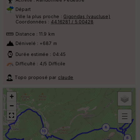
Activité : Randonnée Pédestre
Départ
Ville la plus proche :
Gigondas (vaucluse)
Coordonnées :
44.16281 / 5.00428
Distance : 11.9 km
Dénivelé : +687 m
Durée estimée : 04:45
Difficulté : 4/5 Difficile
Topo proposé par
claude
+
−
B
8
or
10
n
6