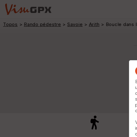
Topos
>
Rando pédestre
>
Savoie
>
Arith
> Boucle dans l