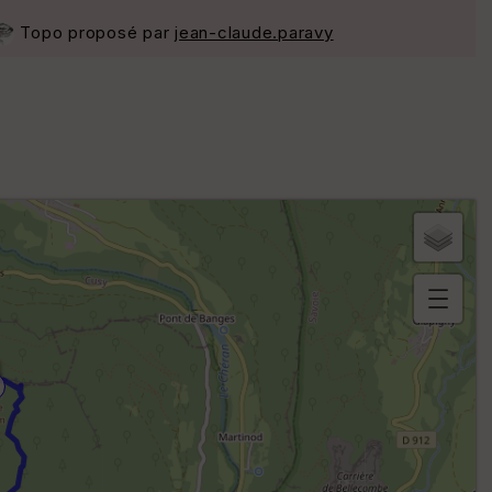
Topo proposé par
jean-claude.paravy
B
or
n
e
s
ki
lo
m