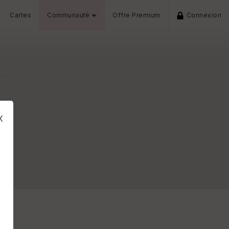
Cartes
Communauté
Offre Premium
Connexion
x
s