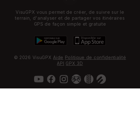
VisuGPX vous permet de créer, de suivre sur le
terrain, d'analyser et de partager vos itinéraires
GPS de façon simple et gratuite
© 2026 VisuGPX
Aide
Politique de confidentialité
API
GPX 3D