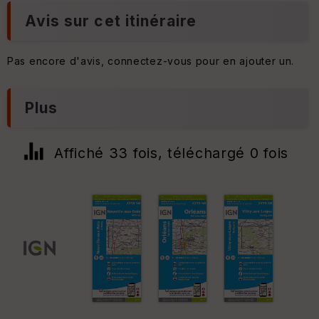
ur
Avis sur cet itinéraire
Tr
an
Pas encore d'avis, connectez-vous pour en ajouter un.
s
p
ar
Plus
e
nc
e
Affiché 33 fois, téléchargé 0 fois
T
y
p
e
S
e
n
s