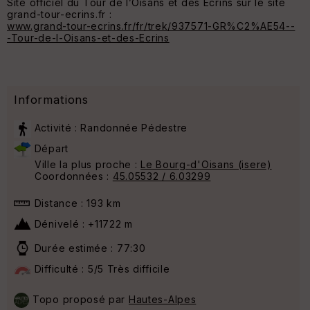
Site officiel du Tour de l’Oisans et des Ecrins sur le site
grand-tour-ecrins.fr :
www.grand-tour-ecrins.fr/fr/trek/937571-GR%C2%AE54--
-Tour-de-l-Oisans-et-des-Ecrins
Informations
Activité : Randonnée Pédestre
Départ
Ville la plus proche :
Le Bourg-d'Oisans (isere)
Coordonnées :
45.05532 / 6.03299
Distance : 193 km
Dénivelé : +11722 m
Durée estimée : 77:30
Difficulté : 5/5 Très difficile
Topo proposé par
Hautes-Alpes
25