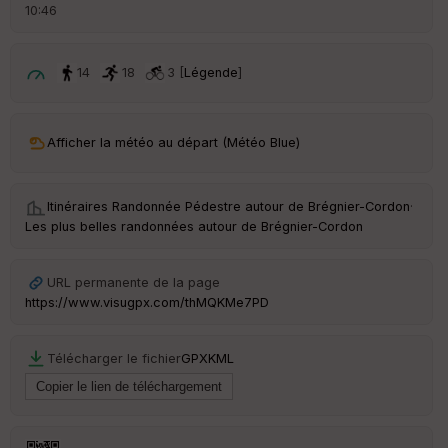
ai
10:46
ss
eu
r
14
18
3 [
Légende
]
Tr
an
sp
Afficher la météo au départ (Météo Blue)
ar
en
ce
Itinéraires Randonnée Pédestre autour de
Brégnier-Cordon
·
Les plus belles randonnées autour de Brégnier-Cordon
Po
int
illé
URL permanente de la page
s
https://www.visugpx.com/thMQKMe7PD
S
Télécharger le fichier
GPX
KML
e
n
s