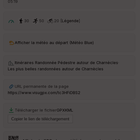
05:19
é
p
ar
t
30
50
20 [
Légende
]
ar
ri
v
Afficher la météo au départ (Météo Blue)
é
e
Itinéraires Randonnée Pédestre autour de
Charnècles
·
Fil
Les plus belles randonnées autour de Charnècles
tr
e
P
URL permanente de la page
OI
https://www.visugpx.com/tc3HFiDBS2
C
Télécharger le fichier
GPX
KML
ou
le
ur