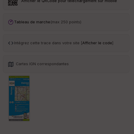
Afficher le QRCode pour téléchargement sur mobile
Ep
ai
Tableau de marche
(max 250 points)
ss
eu
r
Intégrez cette trace dans votre site [
Afficher le code
]
Tr
an
sp
Cartes IGN correspondantes
ar
en
ce
Po
int
illé
s
S
e