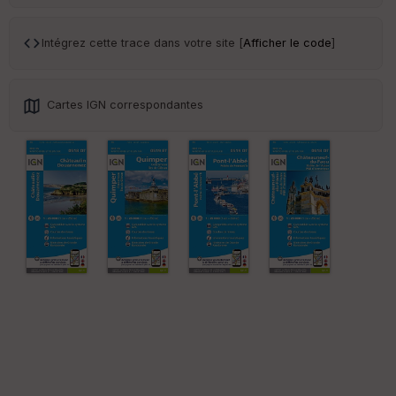
Ep
Intégrez cette trace dans votre site [
Afficher le code
]
ai
ss
eu
r
Cartes IGN correspondantes
Tr
an
sp
ar
en
ce
Po
int
illé
s
S
e
n