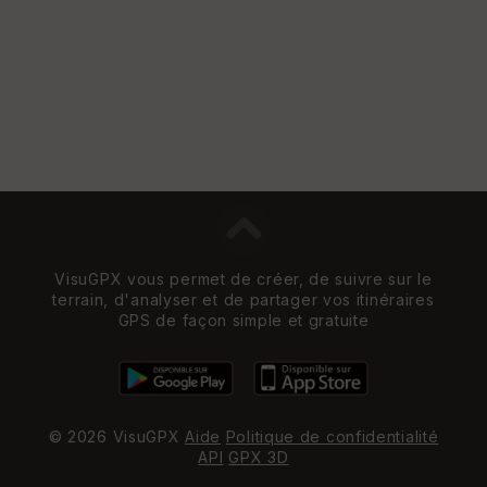
s
St
re
et
Vi
e
w
VisuGPX vous permet de créer, de suivre sur le
terrain, d'analyser et de partager vos itinéraires
GPS de façon simple et gratuite
© 2026 VisuGPX
Aide
Politique de confidentialité
API
GPX 3D