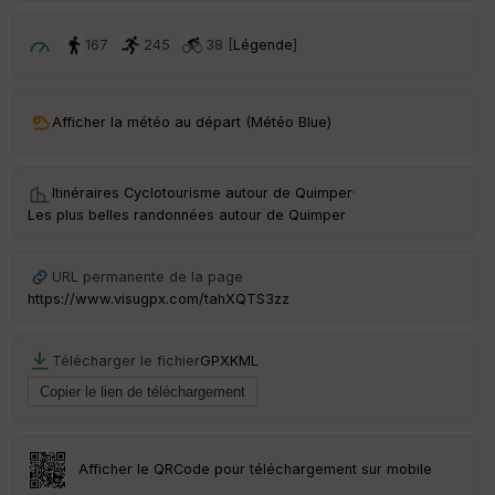
é
p
ar
167
245
38 [
Légende
]
t
ar
Afficher la météo au départ (Météo Blue)
ri
v
é
e
Itinéraires Cyclotourisme autour de
Quimper
·
Les plus belles randonnées autour de Quimper
Fil
tr
e
URL permanente de la page
P
https://www.visugpx.com/tahXQTS3zz
OI
Télécharger le fichier
GPX
KML
C
ou
le
ur
Afficher le QRCode pour téléchargement sur mobile