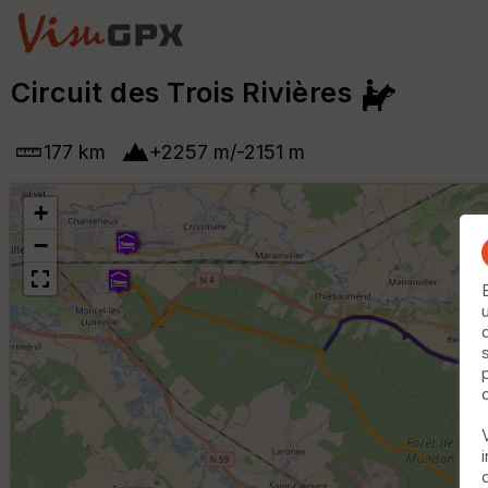
Circuit des Trois Rivières
177 km
+
2257
m
/
-2151
m
+
−