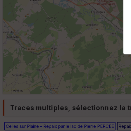
Traces multiples, sélectionnez la t
Celles sur Plaine - Repaix par le lac de Pierre PERCEE
Repaix