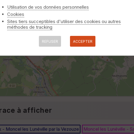
Utilisation de vos données personnelles
Cookies
Sites tiers succeptibles d'utiliser des cookies ou autres
méthodes de tracking
REFUSER
ACCEPTER
race à afficher
 - Moncel les Lunéville par la Vezouze
Moncel les Lunéville - S