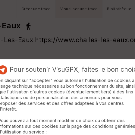
Créer une trace
Visualiser une trace
Bibliothèque
s-Eaux
es-Les-Eaux https://www.challes-les-eaux.
Pour soutenir VisuGPX, faites le bon choi
En cliquant sur "accepter" vous autorisez l'utilisation de cookies à
usage technique nécessaires au bon fonctionnement du site, ainsi
que l'utilisation d'autres cookies (éventuellement tiers) à des fins
statistiques ou de personnalisation des annonces pour vous
proposer des services et des offres adaptées à vos centres
d'interêt.
Vous pouvez à tout moment modifier ce choix ou obtenir des
informations sur ces cookies sur la page des conditions générale
d'utilisation du service :