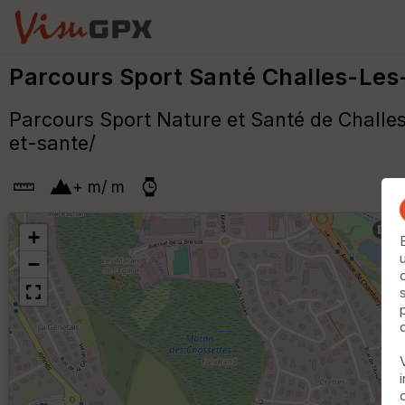
Parcours Sport Santé Challes-Le
Parcours Sport Nature et Santé de Chall
et-sante/
+
m
/
m
+
−