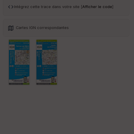
an
sp
Intégrez cette trace dans votre site [
Afficher le code
]
ar
en
ce
Cartes IGN correspondantes
Po
int
illé
s
S
e
n
s
St
re
et
Vi
e
w