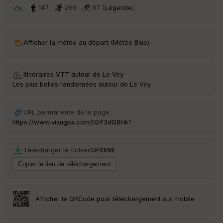
t
147
269
97 [
Légende
]
ar
ri
v
Afficher la météo au départ (Météo Blue)
é
e
Itinéraires VTT autour de
Le Vey
·
C
Les plus belles randonnées autour de Le Vey
ou
le
ur
URL permanente de la page
https://www.visugpx.com/tQY3dQ8Hk1
Télécharger le fichier
GPX
KML
Ep
ai
ss
eu
r
Afficher le QRCode pour téléchargement sur mobile
Tr