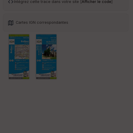
ar
Intégrez cette trace dans votre site [
Afficher le code
]
en
ce
Cartes IGN correspondantes
Po
int
illé
s
S
e
n
s
St
re
et
Vi
e
w