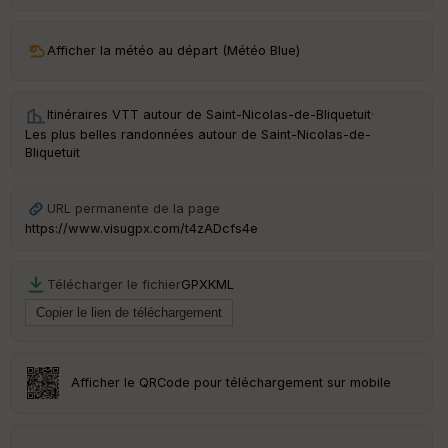
ar
ri
v
Afficher la météo au départ (Météo Blue)
é
e
Itinéraires VTT autour de
Saint-Nicolas-de-Bliquetuit
·
C
Les plus belles randonnées autour de Saint-Nicolas-de-
ou
Bliquetuit
le
ur
URL permanente de la page
https://www.visugpx.com/t4zADcfs4e
Ep
Télécharger le fichier
GPX
KML
ai
ss
eu
r
Afficher le QRCode pour téléchargement sur mobile
Tr
an
sp