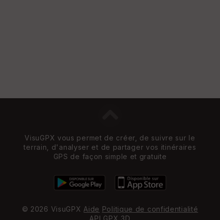
e
w
VisuGPX vous permet de créer, de suivre sur le
terrain, d'analyser et de partager vos itinéraires
GPS de façon simple et gratuite
© 2026 VisuGPX
Aide
Politique de confidentialité
API
GPX 3D