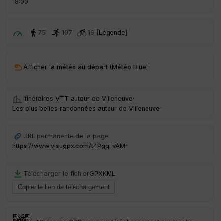
18:00
é
p
ar
t
75
107
16 [
Légende
]
ar
ri
v
Afficher la météo au départ (Météo Blue)
é
e
Itinéraires VTT autour de
Villeneuve
·
C
Les plus belles randonnées autour de Villeneuve
ou
le
ur
URL permanente de la page
https://www.visugpx.com/t4PgqFvAMr
Télécharger le fichier
GPX
KML
Ep
ai
ss
eu
r