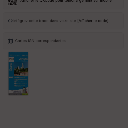
Afficher le QRCode pour téléchargement sur mobile
Tr
an
sp
Intégrez cette trace dans votre site [
Afficher le code
]
ar
en
ce
Cartes IGN correspondantes
Po
int
illé
s
S
e
n
s
St
re
et
Vi