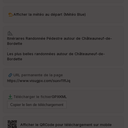
ar
ri
v
Afficher la météo au départ (Météo Blue)
é
e
C
Itinéraires Randonnée Pédestre autour de
Châteauneuf-de-
ou
Bordette
le
·
ur
Les plus belles randonnées autour de Châteauneuf-de-
Bordette
URL permanente de la page
Ep
https://www.visugpx.com/suxv11fIJq
ai
ss
eu
Télécharger le fichier
GPX
KML
r
Tr
an
sp
Afficher le QRCode pour téléchargement sur mobile