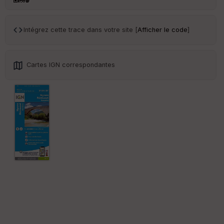
ar
en
ce
Intégrez cette trace dans votre site [
Afficher le code
]
Po
int
illé
Cartes IGN correspondantes
s
S
e
n
s
St
re
et
Vi
e
w