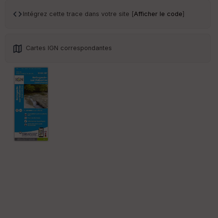
ss
eu
Intégrez cette trace dans votre site [
Afficher le code
]
r
Tr
Cartes IGN correspondantes
an
sp
ar
en
ce
Po
int
illé
s
S
e
n
s
St