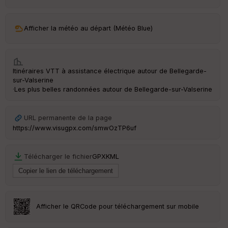
ar
ri
v
Afficher la météo au départ (Météo Blue)
é
e
Fil
Itinéraires VTT à assistance électrique autour de
Bellegarde-
tr
sur-Valserine
e
·
Les plus belles randonnées autour de Bellegarde-sur-Valserine
P
OI
URL permanente de la page
https://www.visugpx.com/smwOzTP6uf
C
ou
le
Télécharger le fichier
GPX
KML
ur
Afficher le QRCode pour téléchargement sur mobile
Ep
ai