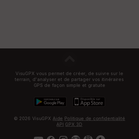
re
et
Vi
e
w
VisuGPX vous permet de créer, de suivre sur le
terrain, d'analyser et de partager vos itinéraires
GPS de façon simple et gratuite
© 2026 VisuGPX
Aide
Politique de confidentialité
API
GPX 3D