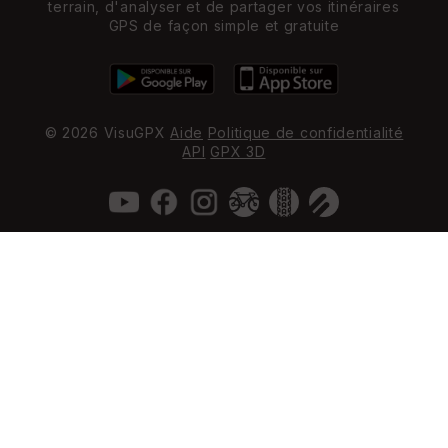
terrain, d'analyser et de partager vos itinéraires
GPS de façon simple et gratuite
© 2026 VisuGPX
Aide
Politique de confidentialité
API
GPX 3D