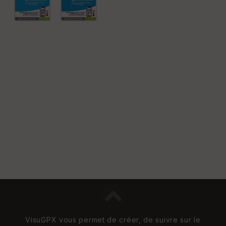
e
n
s
St
re
et
Vi
e
w
VisuGPX vous permet de créer, de suivre sur le