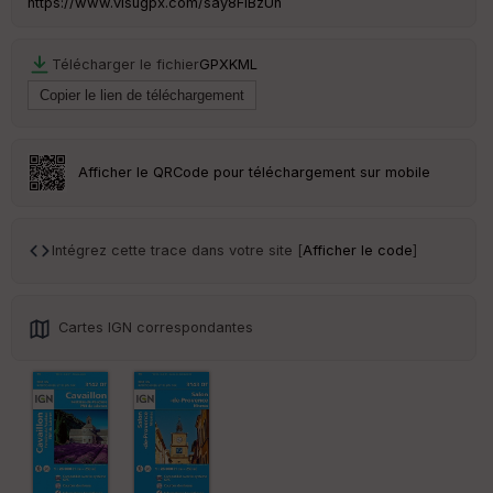
https://www.visugpx.com/say8FiBzUn
Télécharger le fichier
GPX
KML
Ep
ai
ss
eu
r
Afficher le QRCode pour téléchargement sur mobile
Tr
an
sp
Intégrez cette trace dans votre site [
Afficher le code
]
ar
en
ce
Cartes IGN correspondantes
Po
int
illé
s
S