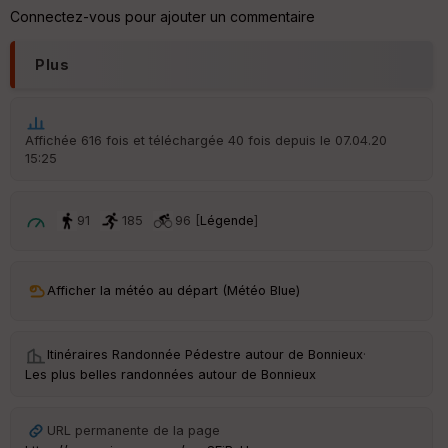
re
Connectez-vous pour ajouter un commentaire
IG
N
Plus
Aff
ic
he
r
Affichée 616 fois et téléchargée 40 fois depuis le 07.04.20
d
15:25
é
p
ar
t
91
185
96 [
Légende
]
ar
ri
v
Afficher la météo au départ (Météo Blue)
é
e
Itinéraires Randonnée Pédestre autour de
Bonnieux
·
C
Les plus belles randonnées autour de Bonnieux
ou
le
ur
URL permanente de la page