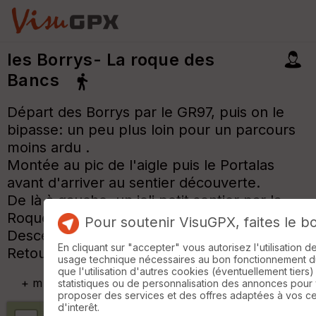
les Borrys- La roque des
Bancs
Départ des Borrys par le GR97, puis on le
bipasse: un peu plus loin pour un parcours
moins ardu .
Montée au pic de l'aigle puis le Portalas
avant d'arriver au sentier découverte.
De là à gauche, un joli petit sentier par la
Roque des Bancs.
Pour soutenir VisuGPX, faites le b
Descente prés du rocher de la croix de fer.
En cliquant sur "accepter" vous autorisez l'utilisation 
Retour par la grande combe
usage technique nécessaires au bon fonctionnement du 
que l'utilisation d'autres cookies (éventuellement tiers)
+
m
statistiques ou de personnalisation des annonces pour
proposer des services et des offres adaptées à vos c
d'interêt.