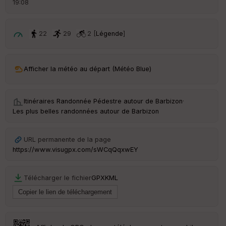
19:08
é
p
ar
t
22
29
2 [
Légende
]
ar
ri
v
Afficher la météo au départ (Météo Blue)
é
e
Itinéraires Randonnée Pédestre autour de
Barbizon
·
C
Les plus belles randonnées autour de Barbizon
ou
le
ur
URL permanente de la page
https://www.visugpx.com/sWCqQqxwEY
Télécharger le fichier
GPX
KML
Ep
ai
ss
eu
r