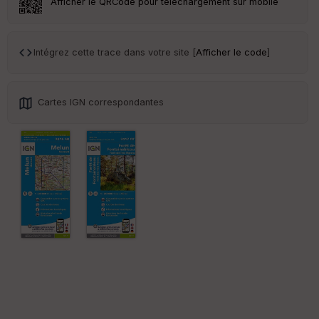
Afficher le QRCode pour téléchargement sur mobile
Tr
an
sp
Intégrez cette trace dans votre site [
Afficher le code
]
ar
en
ce
Cartes IGN correspondantes
Po
int
illé
s
S
e
n
s
St
re
et
Vi