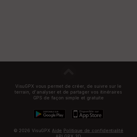
e
w
VisuGPX vous permet de créer, de suivre sur le
terrain, d'analyser et de partager vos itinéraires
GPS de façon simple et gratuite
© 2026 VisuGPX
Aide
Politique de confidentialité
API
GPX 3D