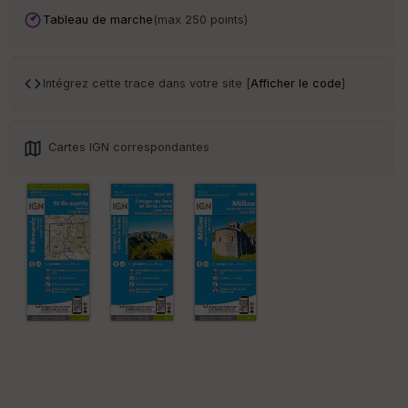
Ep
ai
Tableau de marche
(max 250 points)
ss
eu
r
Intégrez cette trace dans votre site [
Afficher le code
]
Tr
an
sp
Cartes IGN correspondantes
ar
en
ce
Po
int
illé
s
S
e
n
s