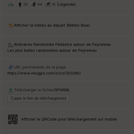
t
26
44
16 [
Légende
]
ar
ri
v
Afficher la météo au départ (Météo Blue)
é
e
Itinéraires Randonnée Pédestre autour de
Peyreleau
·
Fil
Les plus belles randonnées autour de Peyreleau
tr
e
P
URL permanente de la page
OI
https://www.visugpx.com/sUzzCSOUNO
C
Télécharger le fichier
GPX
KML
ou
le
ur
Afficher le QRCode pour téléchargement sur mobile