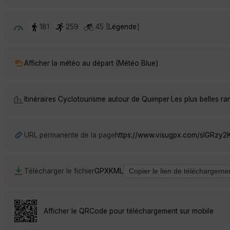
181
259
45 [
Légende
]
Afficher la météo au départ (Météo Blue)
Itinéraires Cyclotourisme autour de
Quimper
·
Les plus belles 
URL permanente de la page
https://www.visugpx.com/sIGRzy2
Télécharger le fichier
GPX
KML
Afficher le QRCode pour téléchargement sur mobile