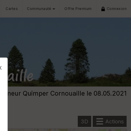
Cartes
Communauté
Offre Premium
Connexion
x
onneur Quimper Cornouaille
le 08.05.2021
3D
Actions
s