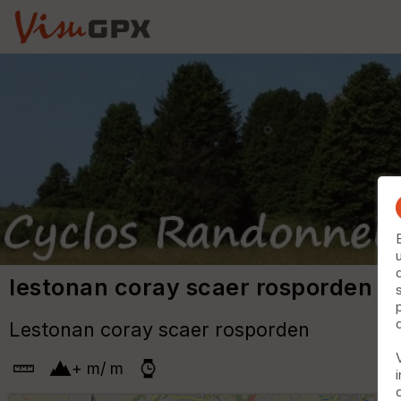
lestonan coray scaer rosporden
Lestonan coray scaer rosporden
+
m
/
m