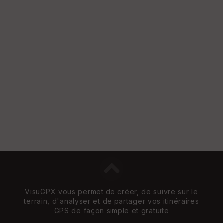
VisuGPX vous permet de créer, de suivre sur le
terrain, d'analyser et de partager vos itinéraires
GPS de façon simple et gratuite