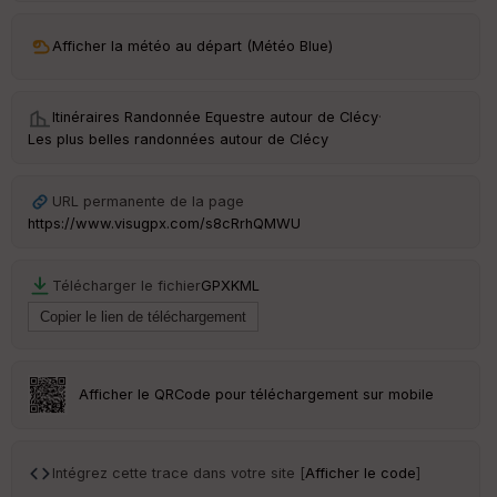
ar
Afficher la météo au départ (Météo Blue)
ri
v
é
e
Itinéraires Randonnée Equestre autour de
Clécy
·
Les plus belles randonnées autour de Clécy
URL permanente de la page
Ep
ai
https://www.visugpx.com/s8cRrhQMWU
ss
eu
r
Télécharger le fichier
GPX
KML
Tr
an
sp
Afficher le QRCode pour téléchargement sur mobile
ar
en
ce
Intégrez cette trace dans votre site [
Afficher le code
]
Po