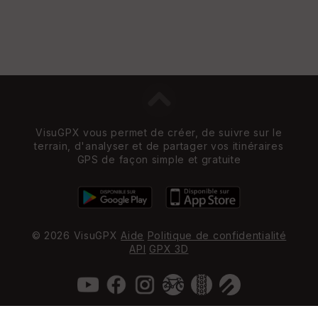
VisuGPX vous permet de créer, de suivre sur le
terrain, d'analyser et de partager vos itinéraires
GPS de façon simple et gratuite
© 2026 VisuGPX
Aide
Politique de confidentialité
API
GPX 3D