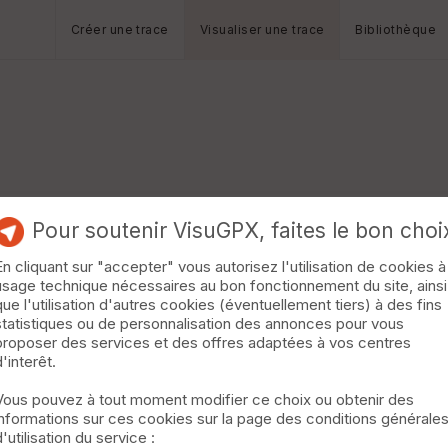
Créer une trace
Visualiser une trace
Bibliothèque
Pour soutenir VisuGPX, faites le bon choi
En cliquant sur "accepter" vous autorisez l'utilisation de cookies à
usage technique nécessaires au bon fonctionnement du site, ainsi
que l'utilisation d'autres cookies (éventuellement tiers) à des fins
statistiques ou de personnalisation des annonces pour vous
proposer des services et des offres adaptées à vos centres
d'interêt.
Vous pouvez à tout moment modifier ce choix ou obtenir des
informations sur ces cookies sur la page des conditions générale
d'utilisation du service :