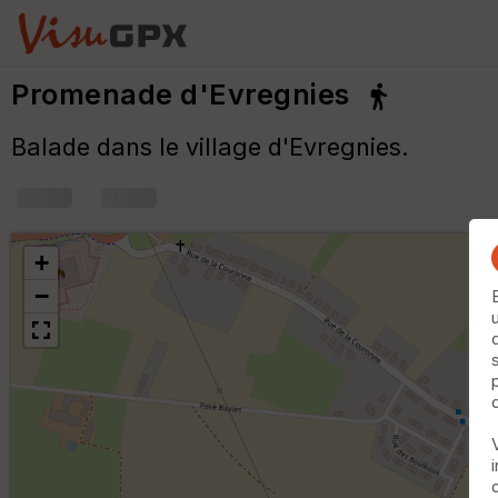
Promenade d'Evregnies
Balade dans le village d'Evregnies.
+
−