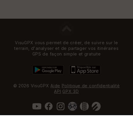
VisuGPX vous permet de créer, de suivre sur le
terrain, d'analyser et de partager vos itinéraires
GPS de façon simple et gratuite
© 2026 VisuGPX
Aide
Politique de confidentialité
API
GPX 3D