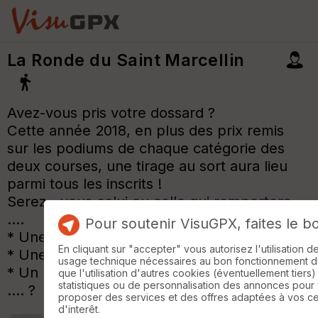
La Ronde du Saint Marcellin
Avez-vous pris votre dossard ?
Cette année 2018, en plus des prix remis
sur les podiums de chaque catégorie des
deux courses, une tirage au sort aura lieu
parmi tous les inscrits !
Serez - vous celui ou celle qui remportera
....
Pour soutenir VisuGPX, faites le b
* Une tablette tactile *
En cliquant sur "accepter" vous autorisez l'utilisation 
* Une enceinte bluetooth *
usage technique nécessaires au bon fonctionnement du 
* Un bon d'achat *
que l'utilisation d'autres cookies (éventuellement tiers)
statistiques ou de personnalisation des annonces pour
.... ?
proposer des services et des offres adaptées à vos c
d'interêt.