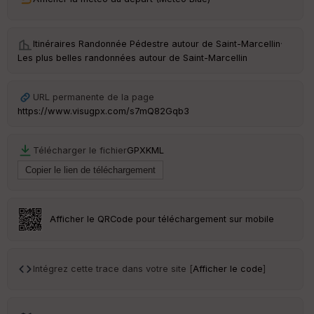
ur
Itinéraires Randonnée Pédestre autour de
Saint-Marcellin
·
Les plus belles randonnées autour de Saint-Marcellin
Ep
ai
URL permanente de la page
ss
https://www.visugpx.com/s7mQ82Gqb3
eu
r
Télécharger le fichier
GPX
KML
Tr
an
sp
ar
en
Afficher le QRCode pour téléchargement sur mobile
ce
Po
Intégrez cette trace dans votre site [
Afficher le code
]
int
illé
s