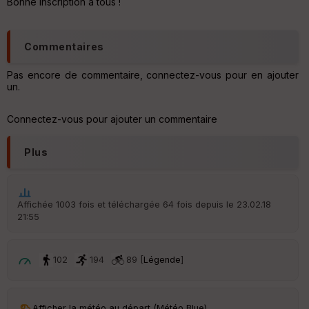
Bonne inscription à tous !
v
er
tu
re
Commentaires
IG
N
Pas encore de commentaire, connectez-vous pour en ajouter
un.
Aff
ic
he
Connectez-vous pour ajouter un commentaire
r
d
é
Plus
p
ar
t
Affichée 1003 fois et téléchargée 64 fois depuis le 23.02.18
ar
21:55
ri
v
é
e
102
194
89 [
Légende
]
C
ou
le
Afficher la météo au départ (Météo Blue)