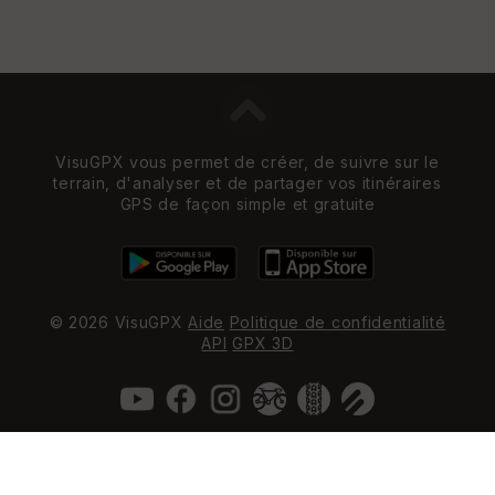
VisuGPX vous permet de créer, de suivre sur le
terrain, d'analyser et de partager vos itinéraires
GPS de façon simple et gratuite
© 2026 VisuGPX
Aide
Politique de confidentialité
API
GPX 3D