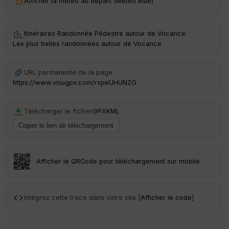
Afficher la météo au départ (Météo Blue)
ri
v
é
e
Itinéraires Randonnée Pédestre autour de
Vocance
·
Les plus belles randonnées autour de Vocance
Fil
tr
e
URL permanente de la page
P
https://www.visugpx.com/rxpeUHUNZG
OI
Télécharger le fichier
GPX
KML
Ep
ai
ss
Afficher le QRCode pour téléchargement sur mobile
eu
r
Intégrez cette trace dans votre site [
Afficher le code
]
Tr
an
sp