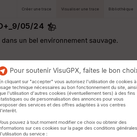
Créer une trace
Visualiser une trace
Bibliothèque
D+_9/05/24
es dans un bel environnement sauvage.
Pour soutenir VisuGPX, faites le bon choi
En cliquant sur "accepter" vous autorisez l'utilisation de cookies à
usage technique nécessaires au bon fonctionnement du site, ainsi
que l'utilisation d'autres cookies (éventuellement tiers) à des fins
statistiques ou de personnalisation des annonces pour vous
proposer des services et des offres adaptées à vos centres
d'interêt.
Vous pouvez à tout moment modifier ce choix ou obtenir des
informations sur ces cookies sur la page des conditions générale
d'utilisation du service :