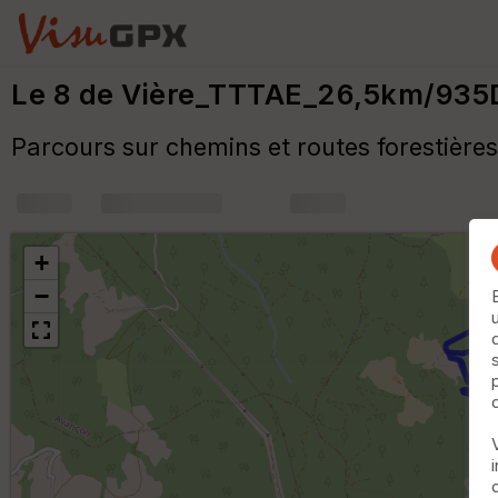
Le 8 de Vière_TTTAE_26,5km/935
Parcours sur chemins et routes forestièr
+
m
+
−