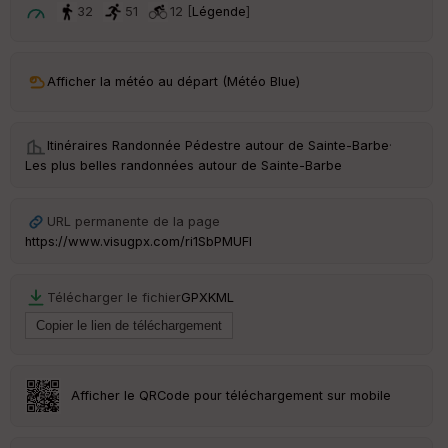
t
32
51
12 [
Légende
]
ar
ri
v
Afficher la météo au départ (Météo Blue)
é
e
Itinéraires Randonnée Pédestre autour de
Sainte-Barbe
·
C
Les plus belles randonnées autour de Sainte-Barbe
ou
le
ur
URL permanente de la page
https://www.visugpx.com/ri1SbPMUFI
Télécharger le fichier
GPX
KML
Ep
ai
ss
eu
r
Afficher le QRCode pour téléchargement sur mobile
Tr
an