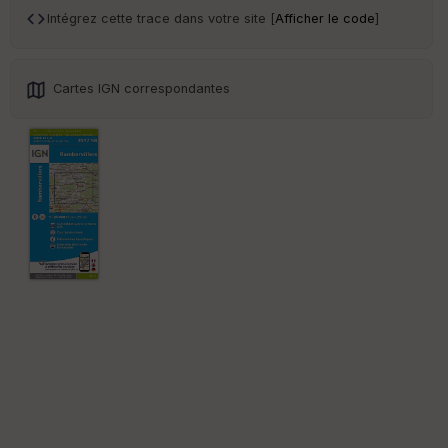
sp
Intégrez cette trace dans votre site [
Afficher le code
]
ar
en
ce
Cartes IGN correspondantes
Po
int
illé
s
S
e
n
s
St
re
et
Vi
e
w