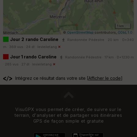
1 km
©
OpenStreetMap
contributors,
ODbL 1.0
Jour 2 rando Caroline
Randonnée Pédestre · 20 km · D+340
m · 369 vus · 24 dl ·
levieiletang
Jour 1 rando Caroline
Randonnée Pédestre · 17 km · D+1230 m
· 285 vus · 27 dl ·
levieiletang
Intégrez ce résultat dans votre site [
Afficher le code
]
VisuGPX vous permet de créer, de suivre sur le
terrain, d'analyser et de partager vos itinéraires
GPS de façon simple et gratuite