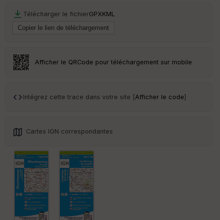
an
sp
Télécharger le fichier
GPX
KML
ar
en
ce
Po
Afficher le QRCode pour téléchargement sur mobile
int
illé
s
Intégrez cette trace dans votre site [
Afficher le code
]
S
e
n
Cartes IGN correspondantes
s
St
re
et
Vi
e
w