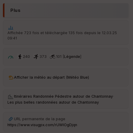
t
Plus
ar
ri
v
é
Affichée 723 fois et téléchargée 135 fois depuis le 12.03.25
e
09:41
C
ou
240
373
101 [
Légende
]
le
ur
Afficher la météo au départ (Météo Blue)
Ep
Itinéraires Randonnée Pédestre autour de
Chantonnay
·
ai
Les plus belles randonnées autour de Chantonnay
ss
eu
r
URL permanente de la page
https://www.visugpx.com/rUWlOgDjqn
Tr