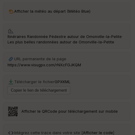
ar
Afficher la météo au départ (Météo Blue)
ri
v
é
e
Itinéraires Randonnée Pédestre autour de
Omonville-la-Petite
·
C
Les plus belles randonnées autour de Omonville-la-Petite
ou
le
ur
URL permanente de la page
https://www.visugpx.com/rNXcFGJKQM
Télécharger le fichier
GPX
KML
Ep
ai
ss
eu
r
Afficher le QRCode pour téléchargement sur mobile
Tr
an
sp
Intégrez cette trace dans votre site [
Afficher le code
]