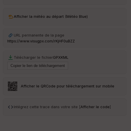
ur
Afficher la météo au départ (Météo Blue)
Ep
URL permanente de la page
ai
https://www.visugpx.com/rKjHF0uBZZ
ss
eu
r
Télécharger le fichier
GPX
KML
Tr
an
sp
ar
Afficher le QRCode pour téléchargement sur mobile
en
ce
Intégrez cette trace dans votre site [
Afficher le code
]
Po
int
illé
s