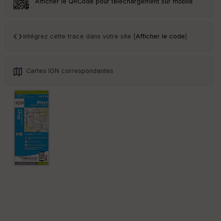
Afficher le QRCode pour téléchargement sur mobile
Tr
an
sp
Intégrez cette trace dans votre site [
Afficher le code
]
ar
en
ce
Cartes IGN correspondantes
Po
int
illé
s
S
e
n
s
St
re
et
Vi