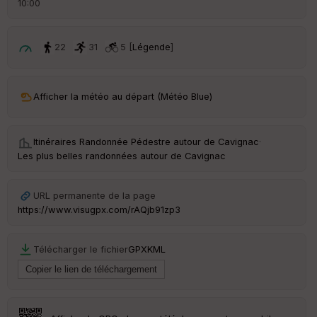
10:00
é
p
ar
t
22
31
5 [
Légende
]
ar
ri
v
Afficher la météo au départ (Météo Blue)
é
e
Itinéraires Randonnée Pédestre autour de
Cavignac
·
C
Les plus belles randonnées autour de Cavignac
ou
le
ur
URL permanente de la page
https://www.visugpx.com/rAQjb91zp3
Télécharger le fichier
GPX
KML
Ep
ai
ss
eu
r