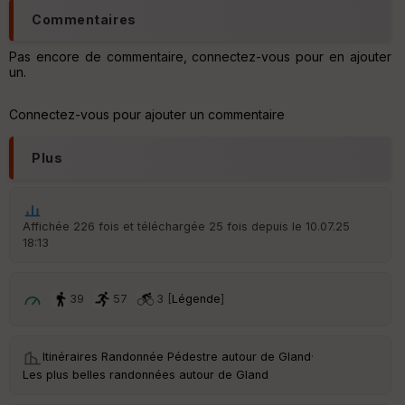
ss
Commentaires
eu
r
Pas encore de commentaire, connectez-vous pour en ajouter
un.
Tr
an
Connectez-vous pour ajouter un commentaire
sp
ar
en
Plus
ce
Po
Affichée 226 fois et téléchargée 25 fois depuis le 10.07.25
int
18:13
illé
s
39
57
3 [
Légende
]
S
e
n
Itinéraires Randonnée Pédestre autour de
Gland
·
s
Les plus belles randonnées autour de Gland