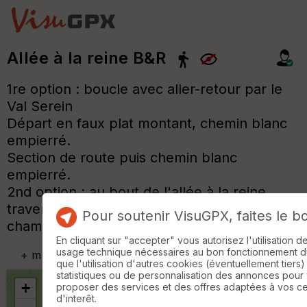
Allée à la reine B&R
1re option : boucle avec aller-retour par le
Val Serein
Départ en faux plat montant, chemin blanc
empierré.
Section de route puis chemin blanc
empierré.
2nd option : au bout de l'allée à la reine
traversée du bois, retour par le chemin des
Pour soutenir VisuGPX, faites le b
champs au renard.
En cliquant sur "accepter" vous autorisez l'utilisation 
usage technique nécessaires au bon fonctionnement du 
+
m
que l'utilisation d'autres cookies (éventuellement tiers)
statistiques ou de personnalisation des annonces pour
+
proposer des services et des offres adaptées à vos c
d'interêt.