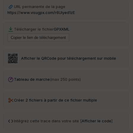
St
re
URL permanente de la page
et
https://www.visugpx.com/r6UIyed1zE
Vi
e
w
Télécharger le fichier
GPX
KML
Afficher le QRCode pour téléchargement sur mobile
Tableau de marche
(max 250 points)
Créer 2 fichiers à partir de ce fichier multiple
Intégrez cette trace dans votre site [
Afficher le code
]