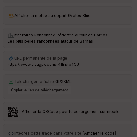
ar
ri
v
Afficher la météo au départ (Météo Blue)
é
e
Itinéraires Randonnée Pédestre autour de
Barnas
·
C
Les plus belles randonnées autour de Barnas
ou
le
ur
URL permanente de la page
https://www.visugpx.com/r41BEnp4OJ
Télécharger le fichier
GPX
KML
Ep
ai
ss
eu
r
Afficher le QRCode pour téléchargement sur mobile
Tr
an
sp
Intégrez cette trace dans votre site [
Afficher le code
]