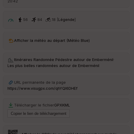
20:42
é
p
ar
t
56
84
18 [
Légende
]
ar
ri
v
Afficher la météo au départ (Météo Blue)
é
e
Itinéraires Randonnée Pédestre autour de
Emberménil
·
Fil
Les plus belles randonnées autour de Emberménil
tr
e
P
URL permanente de la page
OI
https://www.visugpx.com/qhYQI6DHEf
C
Télécharger le fichier
GPX
KML
ou
le
ur