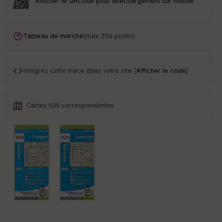
Afficher le QRCode pour téléchargement sur mobile
Ep
ai
Tableau de marche
(max 250 points)
ss
eu
r
Intégrez cette trace dans votre site [
Afficher le code
]
Tr
an
sp
Cartes IGN correspondantes
ar
en
ce
Po
int
illé
s
S
e