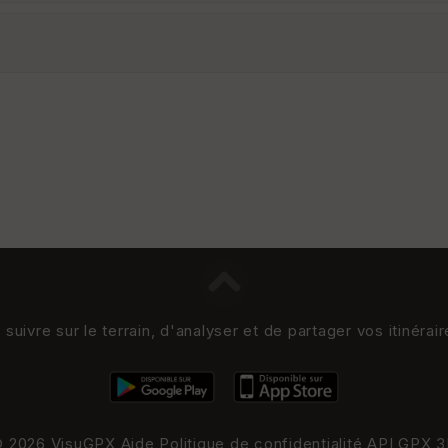
uivre sur le terrain, d'analyser et de partager vos itinérai
 2026 VisuGPX
Aide
Politique de confidentialité
API
GPX 3