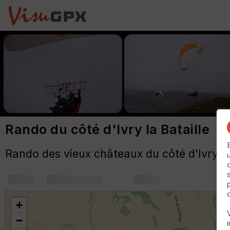
Rando du côté d'Ivry la Bataille
Rando des vieux châteaux du côté d'Ivry la
+
m
+
−