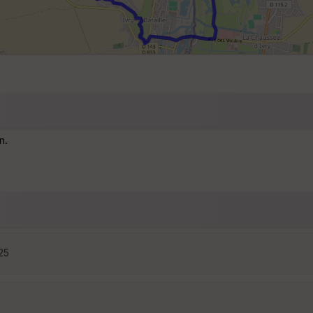
n.
:25