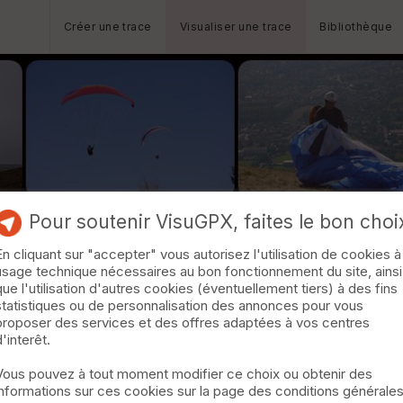
Créer une trace
Visualiser une trace
Bibliothèque
Pour soutenir VisuGPX, faites le bon choi
En cliquant sur "accepter" vous autorisez l'utilisation de cookies à
 Bataille
usage technique nécessaires au bon fonctionnement du site, ainsi
que l'utilisation d'autres cookies (éventuellement tiers) à des fins
statistiques ou de personnalisation des annonces pour vous
proposer des services et des offres adaptées à vos centres
d'interêt.
Vous pouvez à tout moment modifier ce choix ou obtenir des
informations sur ces cookies sur la page des conditions générale