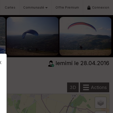
Cartes
Communauté
Offre Premium
Connexion
x
lemimi
le 28.04.2016
3D
Actions
s