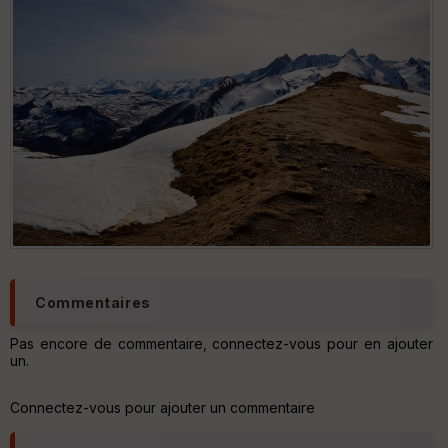
tu
re
IG
N
Aff
ic
he
r
d
é
p
ar
t
ar
ri
Commentaires
v
é
e
Pas encore de commentaire, connectez-vous pour en ajouter
un.
C
ou
Connectez-vous pour ajouter un commentaire
le
ur