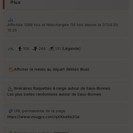
Plus
Affichée 1288 fois et téléchargée 114 fois depuis le 07.04.20
Ep
15:25
ai
ss
eu
r
104
244
131 [
Légende
]
Tr
an
Afficher la météo au départ (Météo Blue)
sp
ar
en
ce
Itinéraires Raquettes à neige autour de
Eaux-Bonnes
·
Les plus belles randonnées autour de Eaux-Bonnes
Po
int
URL permanente de la page
illé
https://www.visugpx.com/qXXbe6e2Ce
s