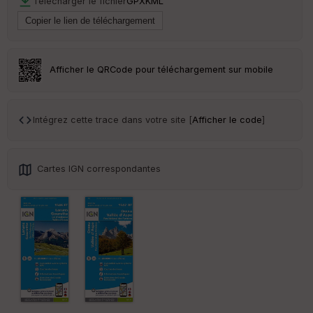
Télécharger le fichier
GPX
KML
S
e
n
s
Afficher le QRCode pour téléchargement sur mobile
St
re
et
Vi
Intégrez cette trace dans votre site [
Afficher le code
]
e
w
Cartes IGN correspondantes