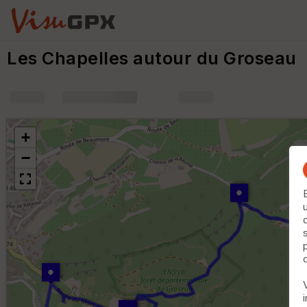
Les Chapelles autour du Groseau
+
m
+
−