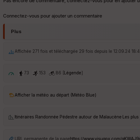
Pas encore de commentaire, connectez-vous pour en ajouter u
Connectez-vous pour ajouter un commentaire
Plus
Affichée 271 fois et téléchargée 29 fois depuis le 12.09.24 18:
73
153
86 [
Légende
]
Afficher la météo au départ (Météo Blue)
Itinéraires Randonnée Pédestre autour de
Malaucène
·
Les plus
URL permanente de la page
https://www.visugpx.com/qKWAJ9