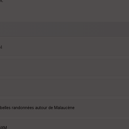
n.
44
 belles randonnées autour de Malaucène
ijXM