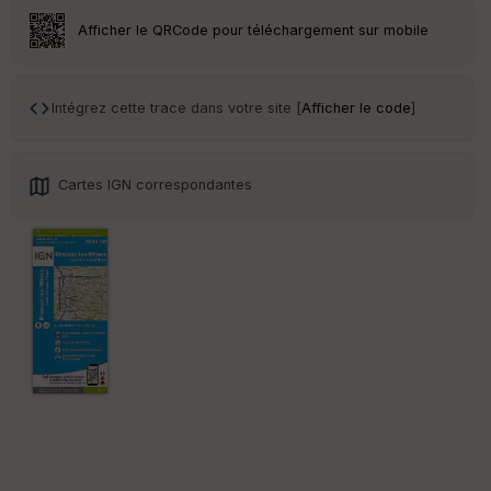
Afficher le QRCode pour téléchargement sur mobile
Ep
ai
Intégrez cette trace dans votre site [
Afficher le code
]
ss
eu
r
Cartes IGN correspondantes
Tr
an
sp
ar
en
ce
Po
int
illé
s
S