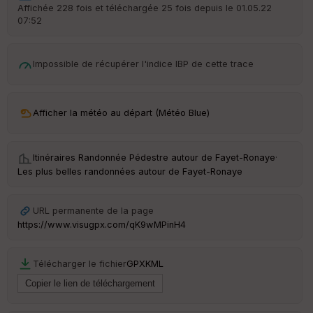
r
Affichée 228 fois et téléchargée 25 fois depuis le 01.05.22
d
07:52
é
p
ar
t
Impossible de récupérer l'indice IBP de cette trace
ar
ri
v
Afficher la météo au départ (Météo Blue)
é
e
Itinéraires Randonnée Pédestre autour de
Fayet-Ronaye
·
Fil
Les plus belles randonnées autour de Fayet-Ronaye
tr
e
P
URL permanente de la page
OI
https://www.visugpx.com/qK9wMPinH4
C
Télécharger le fichier
GPX
KML
ou
le
ur