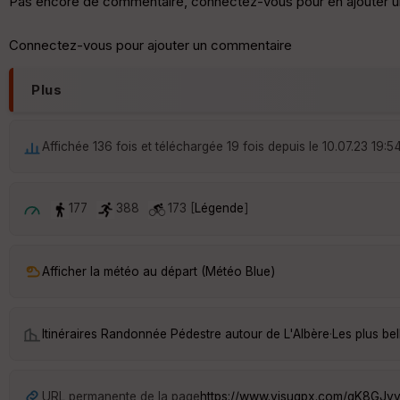
Pas encore de commentaire, connectez-vous pour en ajouter u
Connectez-vous pour ajouter un commentaire
Plus
Affichée 136 fois et téléchargée 19 fois depuis le 10.07.23 19:5
177
388
173 [
Légende
]
Afficher la météo au départ (Météo Blue)
Itinéraires Randonnée Pédestre autour de
L'Albère
·
Les plus be
URL permanente de la page
https://www.visugpx.com/qK8GJv