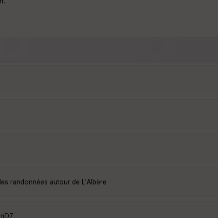
n.
4
lles randonnées autour de L'Albère
ynD7