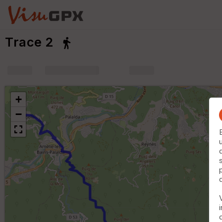
Trace 2
+
m
+
−