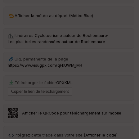
ar
ri
v
Afficher la météo au départ (Météo Blue)
é
e
Itinéraires Cyclotourisme autour de
Rochemaure
·
C
Les plus belles randonnées autour de Rochemaure
ou
le
ur
URL permanente de la page
https://www.visugpx.com/qFkUWMjjMR
Télécharger le fichier
GPX
KML
Ep
ai
ss
eu
r
Afficher le QRCode pour téléchargement sur mobile
Tr
an
sp
Intégrez cette trace dans votre site [
Afficher le code
]