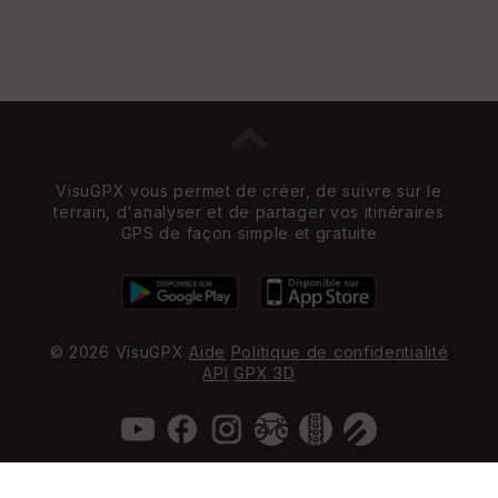
VisuGPX vous permet de créer, de suivre sur le
terrain, d'analyser et de partager vos itinéraires
GPS de façon simple et gratuite
© 2026 VisuGPX
Aide
Politique de confidentialité
API
GPX 3D