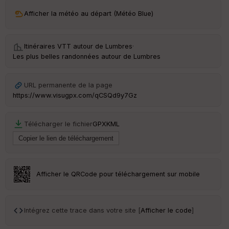
ri
v
Afficher la météo au départ (Météo Blue)
é
e
Itinéraires VTT autour de
Lumbres
·
C
Les plus belles randonnées autour de Lumbres
ou
le
ur
URL permanente de la page
https://www.visugpx.com/qCSQd9y7Gz
Télécharger le fichier
GPX
KML
Ep
ai
ss
eu
r
Afficher le QRCode pour téléchargement sur mobile
Tr
an
sp
Intégrez cette trace dans votre site [
Afficher le code
]
ar
en