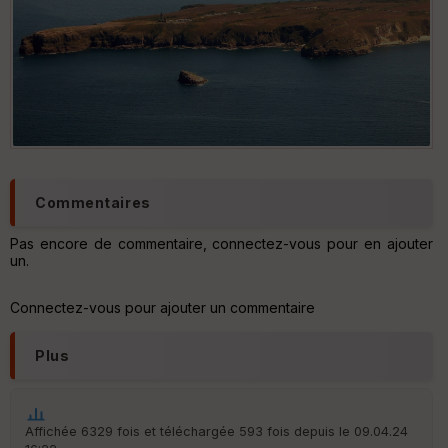
Fil
tr
e
P
OI
C
ou
le
Commentaires
ur
Pas encore de commentaire, connectez-vous pour en ajouter
un.
Connectez-vous pour ajouter un commentaire
Ep
ai
ss
Plus
eu
r
Affichée 6329 fois et téléchargée 593 fois depuis le 09.04.24
Tr