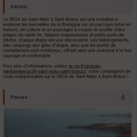
C
Détails
o
u
Le GR34 de Saint-Malo à Saint-Brieuc est une invitation à
v
explorer les merveilles de la Bretagne sur un parcours riche en
er
histoire, en culture et en paysages à couper le souffle. Entre
tu
plages de sable fin, falaises majestueuses et petits ports de
re
pêche, chaque étape est une découverte. Les hébergements,
IG
des campings aux gîtes d'étape, ainsi que les points de
N
ravitaillement sont nombreux, offrant ainsi une aventure à la fois
sauvage et confortable.
Aff
ic
Pour plus d'informations, visitez
gr-go.fr/grande-
he
randonnee/gr34-saint-malo-saint-brieuc/
, votre compagnon de
r
route indispensable sur le GR34 de Saint-Malo à Saint-Brieuc !
d
é
p
ar
Photos
t
ar
ri
v
é
e