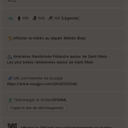
16:22
an
sp
ar
en
396
569
158 [
Légende
]
ce
Po
Afficher la météo au départ (Météo Blue)
int
illé
s
Itinéraires Randonnée Pédestre autour de
Saint-Malo
·
Les plus belles randonnées autour de Saint-Malo
S
e
n
URL permanente de la page
s
https://www.visugpx.com/q5mDSS5DaD
St
Télécharger le fichier
GPX
KML
re
et
Vi
e
w
Afficher le QRCode pour téléchargement sur mobile