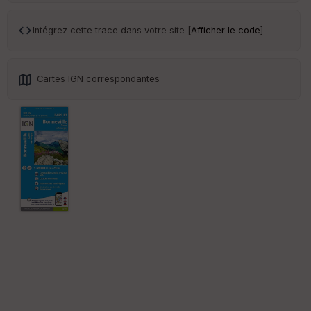
Tr
an
sp
Intégrez cette trace dans votre site [
Afficher le code
]
ar
en
ce
Cartes IGN correspondantes
Po
int
illé
s
S
e
n
s
St
re
et
Vi
e
w