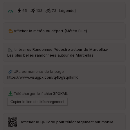
p
ar
t
65
133
73 [
Légende
]
ar
ri
v
Afficher la météo au départ (Météo Blue)
é
e
Itinéraires Randonnée Pédestre autour de
Marcellaz
·
C
Les plus belles randonnées autour de Marcellaz
ou
le
ur
URL permanente de la page
https://www.visugpx.com/q4Dg9qdkmK
Télécharger le fichier
GPX
KML
Ep
ai
ss
eu
r
Afficher le QRCode pour téléchargement sur mobile