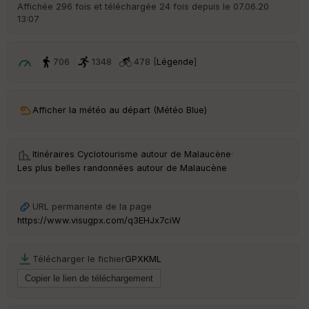
ri
Affichée 296 fois et téléchargée 24 fois depuis le 07.06.20
v
13:07
é
e
706
1348
478 [
Légende
]
C
ou
le
ur
Afficher la météo au départ (Météo Blue)
Itinéraires Cyclotourisme autour de
Malaucène
·
Les plus belles randonnées autour de Malaucène
Ep
ai
ss
eu
URL permanente de la page
r
https://www.visugpx.com/q3EHJx7ciW
Tr
Télécharger le fichier
GPX
KML
an
sp
ar
en