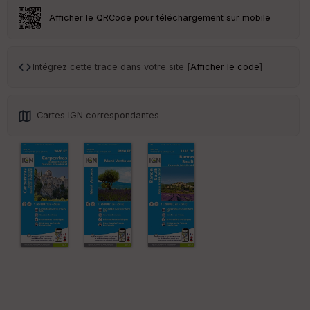
ce
Afficher le QRCode pour téléchargement sur mobile
Po
int
illé
Intégrez cette trace dans votre site [
Afficher le code
]
s
S
Cartes IGN correspondantes
e
n
s
St
re
et
Vi
e
w