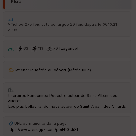
Plus
ar
ri
v
é
Affichée 275 fois et téléchargée 29 fois depuis le 06.10.21
e
21:06
C
ou
63
113
79 [
Légende
]
le
ur
Afficher la météo au départ (Météo Blue)
Ep
ai
Itinéraires Randonnée Pédestre autour de
Saint-Alban-des-
ss
Villards
eu
Les plus belles randonnées autour de Saint-Alban-des-Villards
r
Tr
an
https://www.visugpx.com/ppiEPGchXf
sp