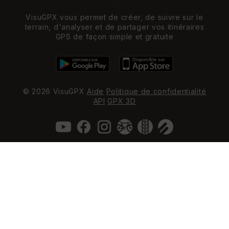
VisuGPX vous permet de créer, de suivre sur le
terrain, d'analyser et de partager vos itinéraires
GPS de façon simple et gratuite
© 2026 VisuGPX
Aide
Politique de confidentialité
API
GPX 3D