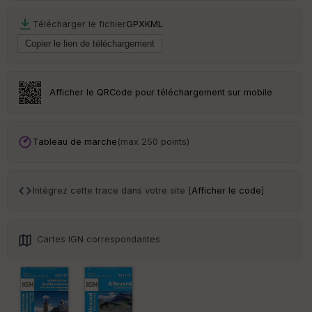
ar
en
GPX
KML
ce
Po
int
illé
Afficher le QRCode pour téléchargement sur mobile
s
S
Tableau de marche
(max 250 points)
e
n
s
Intégrez cette trace dans votre site [
Afficher le code
]
St
re
et
Cartes IGN correspondantes
Vi
e
w