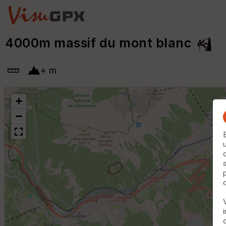
4000m massif du mont blanc
+
m
+
−