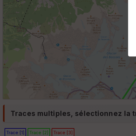
Traces multiples, sélectionnez la t
Trace [1]
Trace [2]
Trace [3]