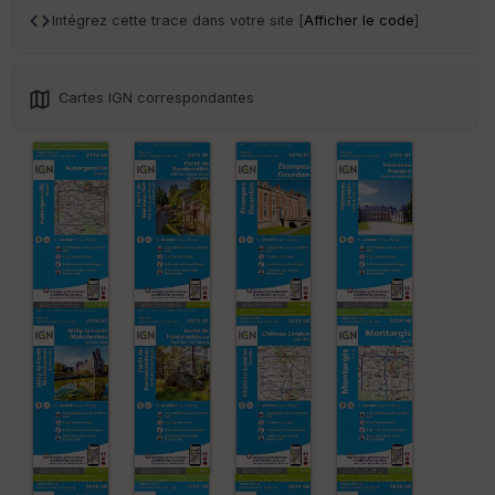
sp
Intégrez cette trace dans votre site [
Afficher le code
]
ar
en
ce
Cartes IGN correspondantes
Po
int
illé
s
S
e
n
s
St
re
et
Vi
e
w