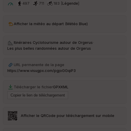
t
497
711
183 [
Légende
]
ar
ri
v
Afficher la météo au départ (Météo Blue)
é
e
Itinéraires Cyclotourisme autour de
Orgerus
·
C
Les plus belles randonnées autour de Orgerus
ou
le
ur
URL permanente de la page
https://www.visugpx.com/pgjoGGqiP3
Télécharger le fichier
GPX
KML
Ep
ai
ss
eu
r
Afficher le QRCode pour téléchargement sur mobile
Tr
an