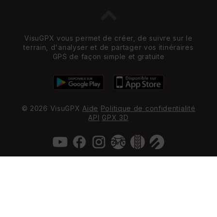
VisuGPX vous permet de créer, de suivre sur le
terrain, d'analyser et de partager vos itinéraires
GPS de façon simple et gratuite
© 2026 VisuGPX
Aide
Politique de confidentialité
API
GPX 3D