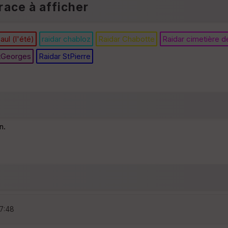
race à afficher
aul (l'été)
raidar chabloz
Raidar Chabotte
Raidar cimetière d
StGeorges
Raidar StPierre
n.
07:48