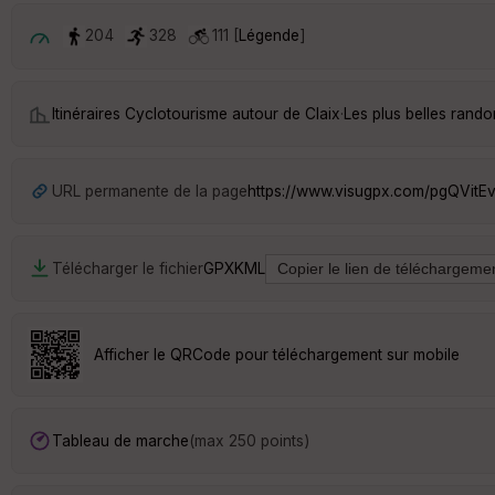
204
328
111 [
Légende
]
Itinéraires Cyclotourisme autour de
Claix
·
Les plus belles rand
URL permanente de la page
https://www.visugpx.com/pgQVitE
Télécharger le fichier
GPX
KML
Afficher le QRCode pour téléchargement sur mobile
Tableau de marche
(max 250 points)