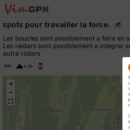
spots pour travailler la force.
Les boucles sont possiblement a faire en sér
Les raidars sont possiblement a intégrer sur
autre radars
+
m
+
−