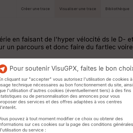
Créer une trace
Visualiser une trace
Bibliothèque
ie en faisant de l'hyper vélocité ds le D- et
 un parcours et donc faire du fartlec voire f
Pour soutenir VisuGPX, faites le bon choi
En cliquant sur "accepter" vous autorisez l'utilisation de cookies à
usage technique nécessaires au bon fonctionnement du site, ainsi
que l'utilisation d'autres cookies (éventuellement tiers) à des fins
statistiques ou de personnalisation des annonces pour vous
proposer des services et des offres adaptées à vos centres
d'interêt.
Vous pouvez à tout moment modifier ce choix ou obtenir des
informations sur ces cookies sur la page des conditions générale
d'utilisation du service :