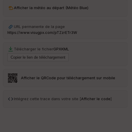
OI
Afficher la météo au départ (Météo Blue)
C
ou
URL permanente de la page
le
https://www.visugpx.com/pTZzrETr3W
ur
Télécharger le fichier
GPX
KML
Ep
ai
ss
Afficher le QRCode pour téléchargement sur mobile
eu
r
Intégrez cette trace dans votre site [
Afficher le code
]
Tr
an
sp
ar
en
ce