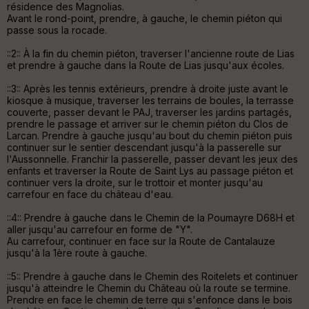
Aff
résidence des Magnolias.
ic
Avant le rond-point, prendre, à gauche, le chemin piéton qui
he
passe sous la rocade.
r
d
::2:: À la fin du chemin piéton, traverser l'ancienne route de Lias
é
et prendre à gauche dans la Route de Lias jusqu'aux écoles.
p
ar
::3:: Après les tennis extérieurs, prendre à droite juste avant le
t
kiosque à musique, traverser les terrains de boules, la terrasse
couverte, passer devant le PAJ, traverser les jardins partagés,
ar
prendre le passage et arriver sur le chemin piéton du Clos de
ri
Larcan. Prendre à gauche jusqu'au bout du chemin piéton puis
v
continuer sur le sentier descendant jusqu'à la passerelle sur
é
l'Aussonnelle. Franchir la passerelle, passer devant les jeux des
e
enfants et traverser la Route de Saint Lys au passage piéton et
continuer vers la droite, sur le trottoir et monter jusqu'au
carrefour en face du château d'eau.
Fil
tr
::4:: Prendre à gauche dans le Chemin de la Poumayre D68H et
e
aller jusqu'au carrefour en forme de "Y".
P
Au carrefour, continuer en face sur la Route de Cantalauze
OI
jusqu'à la 1ère route à gauche.
::5:: Prendre à gauche dans le Chemin des Roitelets et continuer
jusqu'à atteindre le Chemin du Château où la route se termine.
C
Prendre en face le chemin de terre qui s'enfonce dans le bois
ou