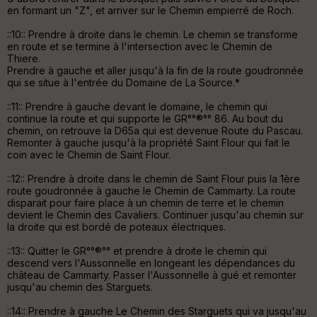
en formant un "Z", et arriver sur le Chemin empierré de Roch.
S
::10:: Prendre à droite dans le chemin. Le chemin se transforme
e
en route et se termine à l'intersection avec le Chemin de
n
Thiere.
s
Prendre à gauche et aller jusqu'à la fin de la route goudronnée
qui se situe à l'entrée du Domaine de La Source.*
::11:: Prendre à gauche devant le domaine, le chemin qui
St
continue la route et qui supporte le GR°°®°° 86. Au bout du
re
chemin, on retrouve la D65a qui est devenue Route du Pascau.
et
Remonter à gauche jusqu'à la propriété Saint Flour qui fait le
Vi
coin avec le Chemin de Saint Flour.
e
w
::12:: Prendre à droite dans le chemin de Saint Flour puis la 1ère
route goudronnée à gauche le Chemin de Cammarty. La route
disparait pour faire place à un chemin de terre et le chemin
devient le Chemin des Cavaliers. Continuer jusqu'au chemin sur
la droite qui est bordé de poteaux électriques.
::13:: Quitter le GR°°®°° et prendre à droite le chemin qui
descend vers l'Aussonnelle en longeant les dépendances du
château de Cammarty. Passer l'Aussonnelle à gué et remonter
jusqu'au chemin des Starguets.
::14:: Prendre à gauche Le Chemin des Starguets qui va jusqu'au