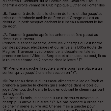
du château. Continuer sur le Chemin des Cavaliers jusqu'au
le
chemin à droite venant du Club hippique L'Etrier de Fontenilles.
ur
::6:: Tourner à droite dans le chemin de terre et aller jusqu'au
relais de téléphonie mobile de Free et d'Orange qui est au
début d'un petit bosquet cachant le ruisseau alimentant le lac
de Roch.
Ep
::7:: Tourner à gauche après les antennes et être passé au
ai
dessus du ruisseau
ss
Prendre le sentier de terre, entre les 2 champs qui est bordé
eu
par des poteaux électriques et qui arrive à la D65a Route de
r
Magnes. Traverser avec prudence la départementale et
prendre en face l'Allée du Serpolet et aller jusqu'au bout, là ou
la route se sépare en 2 comme dans le lettre "T".
Tr
an
::8:: Prendre à gauche, la route s'arrête pour faire place à un
sp
sentier qui va jusqu'à une intersection en "Y".
ar
en
::9:: Passer au dessus du ruisseau alimentant le lac de Roch et
ce
prendre à gauche le chemin qui s'enfonce dans le bois du
juge. Aller tout droit dans le bois en oubliant le chemin qui part
sur la gauche
Po
A la sortie du bois, le sentier suit un ruisseau et traverse un
int
champ puis arrive à un autre "Y". Ne pas prendre à droite car
illé
ce chemin mène au Pré aux Chênes mais à gauche pour
s
d'abord rentrer dans le bosquet puis suivre l'orée du bosquet